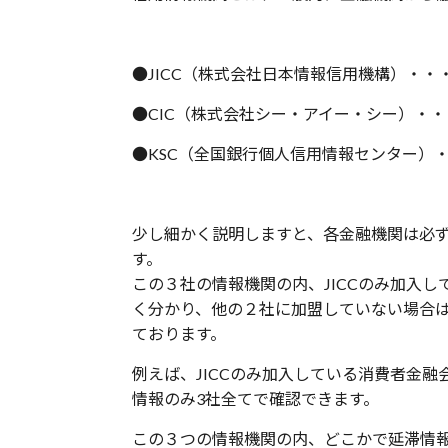
●JICC（株式会社日本情報信用機構）
●CIC（株式会社シー・アイー・シー）・
●KSC（全国銀行個人信用情報センター）
少し細かく説明しますと、各金融機関は必
す。
この３社の情報機関の内、
JICC
のみ加入し
く分かり、他の２社に加盟していない場合
ております。
例えば、
JICC
のみ加入している消費者金融
情報のみ
3
社全てで確認できます。
この３つの情報機関の内、どこかで延滞情