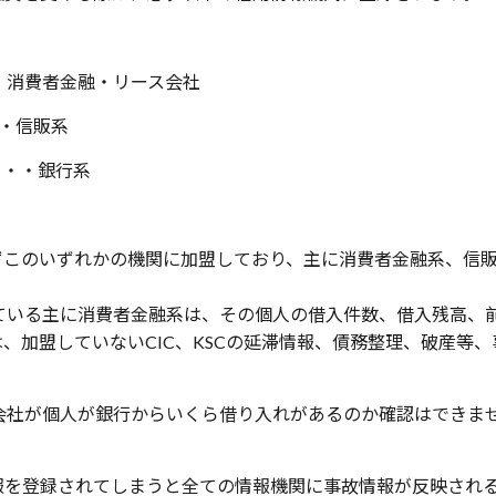
・・・消費者金融・リース会社
・・信販系
・・・銀行系
ずこのいずれかの機関に加盟しており、主に消費者金融系、信
ている主に消費者金融系は、その個人の借入件数、借入残高、
は、加盟していない
CIC
、
KSC
の延滞情報、債務整理、破産等、
会社が個人が銀行からいくら借り入れがあるのか確認はできま
報を登録されてしまうと全ての情報機関に事故情報が反映され